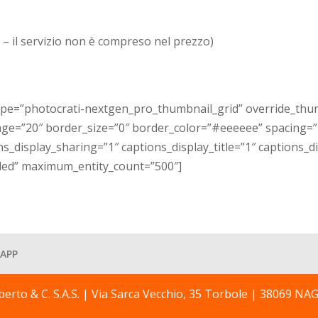
– il servizio non è compreso nel prezzo)
type=”photocrati-nextgen_pro_thumbnail_grid” override_thu
ge=”20″ border_size=”0″ border_color=”#eeeeee” spacing=”
s_display_sharing=”1″ captions_display_title=”1″ captions_d
uded” maximum_entity_count=”500″]
APP
berto & C. S.A.S. | Via Sarca Vecchio, 35 Torbole | 38069 