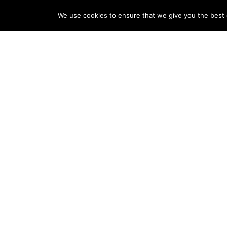
We use cookies to ensure that we give you the best e
Home Page
Bungalow
PR