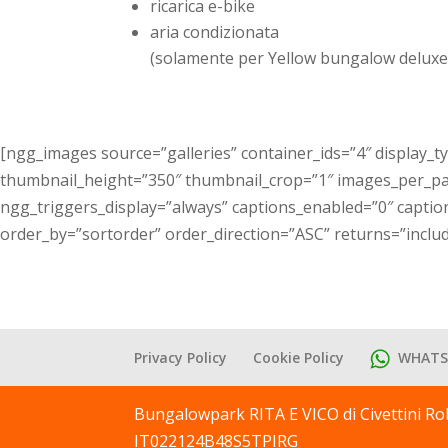
ricarica e-bike
aria condizionata
(solamente per Yellow bungalow deluxe 
[ngg_images source=”galleries” container_ids=”4″ display_
thumbnail_height=”350″ thumbnail_crop=”1″ images_per_pa
ngg_triggers_display=”always” captions_enabled=”0″ caption
order_by=”sortorder” order_direction=”ASC” returns=”incl
Privacy Policy
Cookie Policy
WHATS
Bungalowpark RITA E VICO di Civettini Ro
IT022124B48S5TPIRG