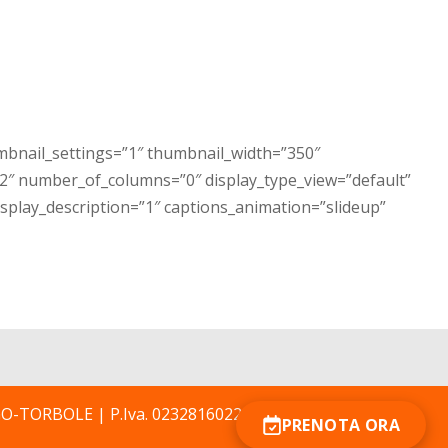
mbnail_settings=”1″ thumbnail_width=”350″
2″ number_of_columns=”0″ display_type_view=”default”
isplay_description=”1″ captions_animation=”slideup”
NAGO-TORBOLE | P.Iva. 02328160227 | CIN
PRENOTA ORA