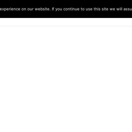
xperience on our website. If you continue to use this site we will assu
ENOTA ORA
Servizi
Dove